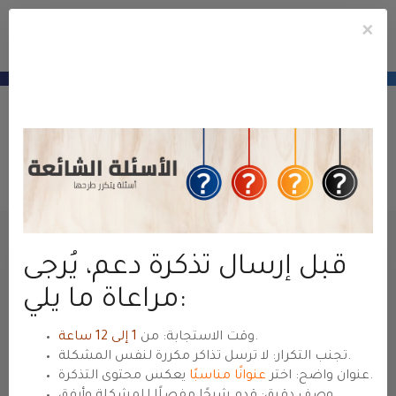
×
e
Mobile
ile
Accou
u
Menu
منطقة عملاء
حياة هوست
— للعودة للموقع الرئيسي
hyyat.com ←
Maak een helpticket aan
Klantensysteem Home
Klantenpaneel
Supporttickets
Ticket indienen
قبل إرسال تذكرة دعم، يُرجى
Naam
مراعاة ما يلي:
.
وقت الاستجابة: من
1 إلى 12 ساعة
Email Adres
تجنب التكرار: لا ترسل تذاكر مكررة لنفس المشكلة.
يعكس محتوى التذكرة.
عنوان واضح: اختر
عنوانًا مناسبًا
وصف دقيق: قدم شرحًا مفصلًا للمشكلة وأرفق