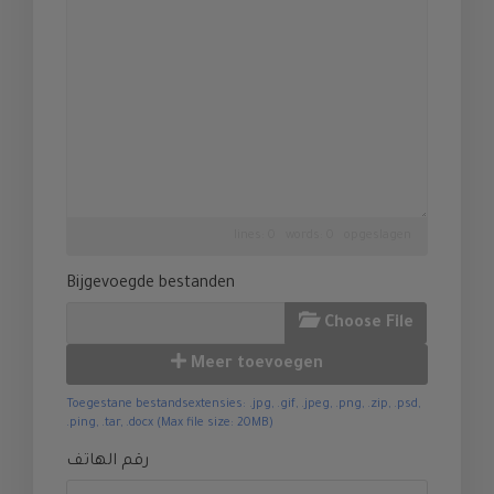
lines: 0 words: 0
opgeslagen
Bijgevoegde bestanden
Choose File
Meer toevoegen
Toegestane bestandsextensies: .jpg, .gif, .jpeg, .png, .zip, .psd,
.ping, .tar, .docx (Max file size: 20MB)
رقم الهاتف