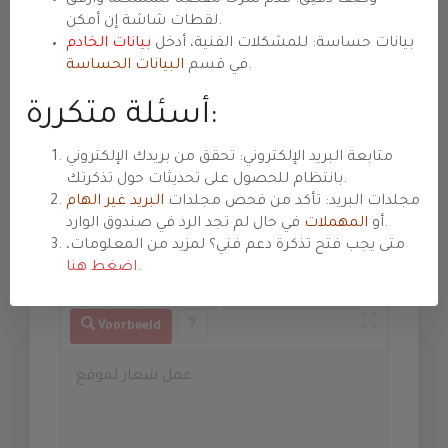
Onderwerp
لقطات شاشة إن أمكن.
بيانات حساسة: للمشكلات الفنية، أدخل
بيانات الخادم
.
في قسم
البيانات الحساسة
Afdeling
أسئلة متكررة:
متابعة البريد الإلكتروني: تحقق من بريدك الإلكتروني
Prioriteit
gen
بانتظام للحصول على تحديثات حول تذكرتك.
مجلدات البريد: تأكد من فحص مجلدات
البريد غير الهام
في حال لم تجد الرد في صندوق الوارد.
أو
المهملات
متى يجب فتح تذكرة دعم فني؟ لمزيد من المعلومات،
Bericht
.
اضغط هنا
Voorbeeld