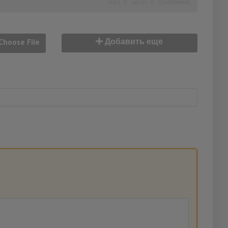
lines: 0 words: 0
сохранено
Добавить еще
Choose File