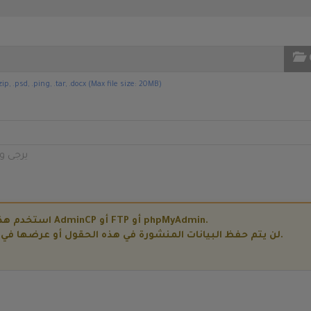
.psd, .ping, .tar, .docx (Max file size: 20MB)
يرجى و
استخدم هذا الحقل لنشر بيانات حساسة مثل تفاصيل AdminCP أو FTP أو phpMyAdmin.
لن يتم حفظ البيانات المنشورة في هذه الحقول أو عرضها في التذكرة ويمكن عرضها فقط من قبل موظفينا.