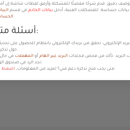
иоритет
ت شاشة إن أمكن.
بيانات حساسة: للمشكلات الفنية، أدخل
بيانات الخادم
في قسم
البيا
.
الحسا
أسئلة متكررة:
Preview
بريد الإلكتروني: تحقق من بريدك الإلكتروني بانتظام للحصول على تحديث
حول تذكرتك.
 البريد: تأكد من فحص مجلدات
البريد غير الهام
أو
المهملات
في حال 
تجد الرد في صندوق الوارد.
.
متى يجب فتح تذكرة دعم فني؟ لمزيد من المعلومات،
اضغط ه