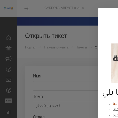
СУББОТА, АВГУСТ 8, 2026
Minimize
Menu
Открыть тикет
Портал
Панель клиента
Тикеты
Отправить тик
Browse All
استضافة
ووردبريس
Имя
الاستضافة
المشتركة
Тема
استضافة
الشركات
الاستضافة