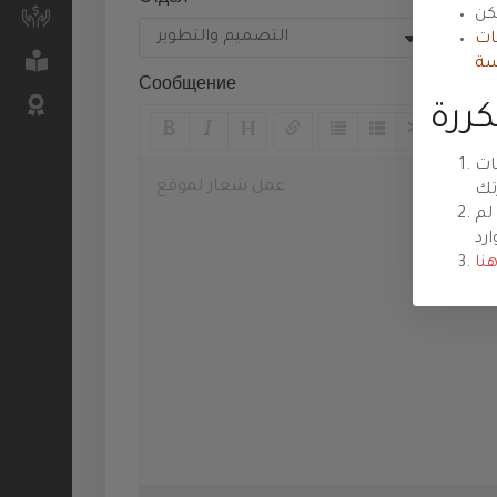
Отдел
Пр
السعودية
نات
الدعم الفني
سة
للمنتديات
Сообщение
Cloud
Servers
ات
خدمات رجال
لم
الأعمال
السرفرات
نا
الخاصة
شهادات
SSL
الخوادم
السحابية
storage