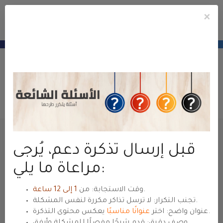
×
e
Mobile
ile
Cuent
u
Menu
منطقة عملاء
حياة هوست
— للعودة للموقع الرئيسي
hyyat.com ←
Abrir Ticket
Administración
Área del Cliente
Tickets de Soporte
Enviar Ticket de Consulta
قبل إرسال تذكرة دعم، يُرجى
Nombre
مراعاة ما يلي:
.
وقت الاستجابة: من
1 إلى 12 ساعة
Dirección de Email
تجنب التكرار: لا ترسل تذاكر مكررة لنفس المشكلة.
يعكس محتوى التذكرة.
عنوان واضح: اختر
عنوانًا مناسبًا
وصف دقيق: قدم شرحًا مفصلًا للمشكلة وأرفق