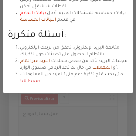
Asunto
لقطات شاشة إن أمكن.
بيانات حساسة: للمشكلات الفنية، أدخل
بيانات الخادم
.
في قسم
البيانات الحساسة
Departamento
أسئلة متكررة:
متابعة البريد الإلكتروني: تحقق من بريدك الإلكتروني
Prioridad
بانتظام للحصول على تحديثات حول تذكرتك.
مجلدات البريد: تأكد من فحص مجلدات
البريد غير الهام
في حال لم تجد الرد في صندوق الوارد.
أو
المهملات
متى يجب فتح تذكرة دعم فني؟ لمزيد من المعلومات،
Mensaje
.
اضغط هنا
Previsualizar