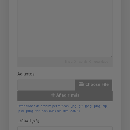
lines: 0 words: 0
guardado
Adjuntos
Choose File
Añadir más
Extensiones de archivo permitidas: .jpg, .gif, .jpeg, .png, .zip,
.psd, .ping, .tar, .docx (Max file size: 20MB)
رقم الهاتف