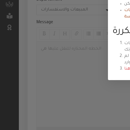
Département
Prio
السعودية
نات
الدعم الفني
سة
للمنتديات
Message
Cloud
Servers
ات
خدمات رجال
لم
الأعمال
السرفرات
نا
الخاصة
شهادات
SSL
الخوادم
السحابية
storage