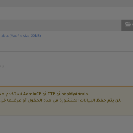
r, .docx (Max file size: 20MB)
ير
استخدم هذا الحقل لنشر بيانات حساسة مثل تفاصيل AdminCP أو FTP أو phpMyAdmin.
لن يتم حفظ البيانات المنشورة في هذه الحقول أو عرضها في التذكرة ويمكن عرضها فقط من قبل موظفينا.