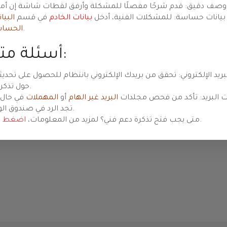
rité
ت شاشة إن أمكن.
بيانات حساسة: للمشكلات الفنية، أدخل
بيانات الخادم
في قسم
البيا
.
الحسا
أسئلة متكررة:
Prévisualiser
بريد الإلكتروني: تحقق من بريدك الإلكتروني بانتظام للحصول على تحديث
حول تذكرتك.
 البريد: تأكد من فحص مجلدات
البريد غير الهام
أو
المهملات
في حال 
تجد الرد في صندوق الوارد.
.
متى يجب فتح تذكرة دعم فني؟ لمزيد من المعلومات،
اضغط ه