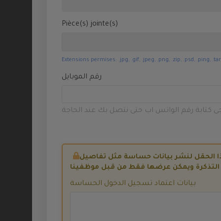
صندوق التخزين
WHMCS Addons
Pièce(s) jointe(s)
Constructeur
de sites Web
Extensions permises: .jpg, .gif, .jpeg, .png, .zip, .psd, .ping, .ta
VPN
رقم الموبايل
sitelock
جى كتابة رقم الواتس اب حتى نتصل بك عند الحاجة
codeguard
siteBuilder
Enregistrer un
nom de
domaine
بيانات اعتماد تسجيل الدخول الحساسة
Transférer un
nom de
domaine