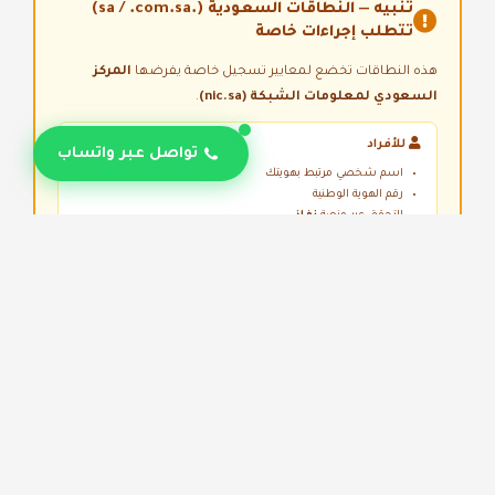
تنبيه — النطاقات السعودية (.sa / .com.sa)
تتطلب إجراءات خاصة
هذه النطاقات تخضع لمعايير تسجيل خاصة يفرضها
المركز
السعودي لمعلومات الشبكة (nic.sa)
.
للأفراد
تواصل عبر واتساب
اسم شخصي مرتبط بهويتك
رقم الهوية الوطنية
التحقق عبر منصة
نفاذ
للشركات
مطابقة الاسم التجاري المسجل
رقم السجل التجاري
التحقق عبر منصة
نفاذ
بعد إتمام الطلب تواصل معنا عبر واتساب
(الزر
موجود أسفل يسار الصفحة) لاستكمال إجراءات التسجيل
عبر منصة نفاذ.