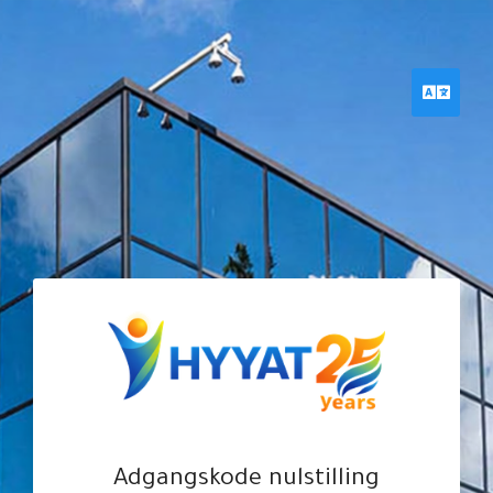
hyyat.com ←
— للعودة للموقع الرئيسي
حياة هوست
منطقة عملاء
Dansk
Adgangskode nulstilling