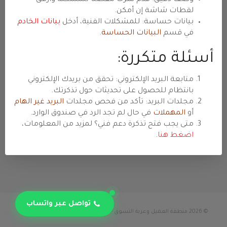
لقطات شاشة إن أمكن.
المبيعات والاستفسارات
بيانات حساسة: للمشكلات الفنية، أدخل
بيانات الخادم
في قسم
البيانات الحساسة
.
عروض وأسعار ومواصفات وخطط ترقية
واستشارات شراء. أمثلة: اختيار خطة مناسبة،
أسئلة متكررة:
تسعير VPS/كلاود، متطلبات خاصة.
متابعة البريد الإلكتروني: تحقق من بريدك الإلكتروني
الفوترة والمدفوعات
بانتظام للحصول على تحديثات حول تذكرتك.
فواتير ومدفوعات وتجديدات وترقيات/تخفيضات
مجلدات البريد: تأكد من فحص مجلدات
البريد غير الهام
ورصيد الحساب. أمثلة: سؤال عن فاتورة، تأكيد
أو
المهملات
في حال لم تجد الرد في صندوق الوارد.
دفع، تغيير دورة الفوترة.
متى يجب فتح تذكرة دعم فني؟ لمزيد من المعلومات،
اضغط هنا
.
تواصل عبر واتساب
© 2026 منطقة العميل وعربة التسوق - استضافة حياة. All Rights Reserved.