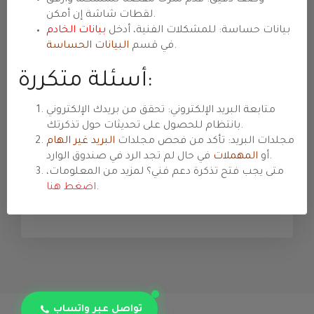
تخصيصات وإصلاحات برمجية. أمثلة: تطوير ميزة،
لقطات شاشة إن أمكن.
تعديل قالب/إضافة، إصلاحات CSS/JS/PHP.
بيانات حساسة: للمشكلات الفنية، أدخل
بيانات الخادم
.
في قسم
البيانات الحساسة
المبيعات والاستفسارات
أسئلة متكررة:
عروض وأسعار ومواصفات وخطط ترقية
واستشارات شراء. أمثلة: اختيار خطة مناسبة،
متابعة البريد الإلكتروني: تحقق من بريدك الإلكتروني
تسعير VPS/كلاود، متطلبات خاصة.
بانتظام للحصول على تحديثات حول تذكرتك.
الفوترة والمدفوعات
مجلدات البريد: تأكد من فحص مجلدات
البريد غير الهام
tése
في حال لم تجد الرد في صندوق الوارد.
أو
المهملات
فواتير ومدفوعات وتجديدات وترقيات/تخفيضات
متى يجب فتح تذكرة دعم فني؟ لمزيد من المعلومات،
ورصيد الحساب. أمثلة: سؤال عن فاتورة، تأكيد
.
اضغط هنا
دفع، تغيير دورة الفوترة.
تواصل عبر واتساب