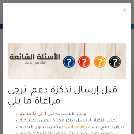
×
e
Mobile
ile
Fiók
u
Menu
منطقة عملاء
حياة هوست
— للعودة للموقع الرئيسي
hyyat.com ←
Új Támogatási Jegy
Ügyfélkapu
Ügyfél terület
Támogatás jegyek
Jegy beküldése
قبل إرسال تذكرة دعم، يُرجى
Ha nem talál megoldást a tudásbázisban, akkor
nyújtson be jegyet és válassza ki a megfelelő
مراعاة ما يلي:
osztályt.
.
وقت الاستجابة: من
1 إلى 12 ساعة
تجنب التكرار: لا ترسل تذاكر مكررة لنفس المشكلة.
التصميم والتطوير
يعكس محتوى التذكرة.
عنوان واضح: اختر
عنوانًا مناسبًا
تصميم وتطوير مواقع ووردبريس/مخصّص،
وصف دقيق: قدم شرحًا مفصلًا للمشكلة وأرفق