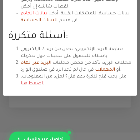
تخصيصات وإصلاحات برمجية. أمثلة: تطوير ميزة،
لقطات شاشة إن أمكن.
تعديل قالب/إضافة، إصلاحات CSS/JS/PHP.
بيانات حساسة: للمشكلات الفنية، أدخل
بيانات الخادم
.
في قسم
البيانات الحساسة
المبيعات والاستفسارات
أسئلة متكررة:
عروض وأسعار ومواصفات وخطط ترقية
واستشارات شراء. أمثلة: اختيار خطة مناسبة،
متابعة البريد الإلكتروني: تحقق من بريدك الإلكتروني
تسعير VPS/كلاود، متطلبات خاصة.
بانتظام للحصول على تحديثات حول تذكرتك.
مجلدات البريد: تأكد من فحص مجلدات
البريد غير الهام
الفوترة والمدفوعات
في حال لم تجد الرد في صندوق الوارد.
أو
المهملات
فواتير ومدفوعات وتجديدات وترقيات/تخفيضات
متى يجب فتح تذكرة دعم فني؟ لمزيد من المعلومات،
ورصيد الحساب. أمثلة: سؤال عن فاتورة، تأكيد
.
اضغط هنا
دفع، تغيير دورة الفوترة.
تواصل عبر واتساب