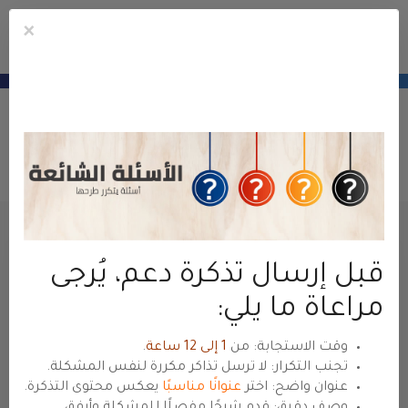
×
Mobile
Mo
الحسا
Menu
منطقة عملاء
حياة هوست
— للعودة للموقع الرئيسي
hyyat.com ←
فتح تذكرة
البوابة الرئيسية
منطقة العميل
الدعم الفني
إرسال تذكرة جديدة
الإسم
قبل إرسال تذكرة دعم، يُرجى
مراعاة ما يلي:
البريد الإلكتروني
وقت الاستجابة: من
1 إلى 12 ساعة
.
تجنب التكرار: لا ترسل تذاكر مكررة لنفس المشكلة.
عنوان واضح: اختر
عنوانًا مناسبًا
يعكس محتوى التذكرة.
وصف دقيق: قدم شرحًا مفصلًا للمشكلة وأرفق