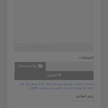
lines: 0 words: 0
تم الحفظ
المرفقات
Choose File
المزيد
إمتدادات الملفات المرفقة المسموح بها: .jpg, .gif, .jpeg, .png,
.zip, .psd, .ping, .tar, .docx (أقصى حجم للملف: 20MB)
رقم الهاتف