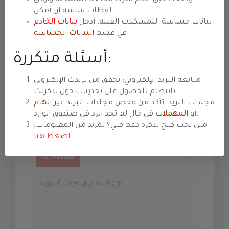
Assunto
لقطات شاشة إن أمكن.
بيانات حساسة: للمشكلات الفنية، أدخل
بيانات الخادم
.
في قسم
البيانات الحساسة
Departamento
أسئلة متكررة:
Prioridade
متابعة البريد الإلكتروني: تحقق من بريدك الإلكتروني
بانتظام للحصول على تحديثات حول تذكرتك.
مجلدات البريد: تأكد من فحص مجلدات
البريد غير الهام
في حال لم تجد الرد في صندوق الوارد.
أو
المهملات
Mensagem
متى يجب فتح تذكرة دعم فني؟ لمزيد من المعلومات،
.
اضغط هنا
Preview