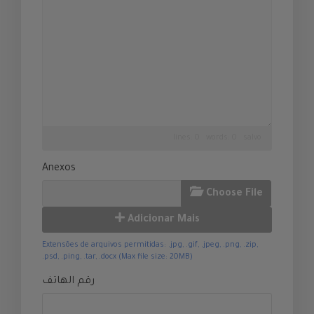
lines: 0 words: 0
salvo
Anexos
Choose File
Adicionar Mais
Extensões de arquivos permitidas: .jpg, .gif, .jpeg, .png, .zip,
.psd, .ping, .tar, .docx (Max file size: 20MB)
رقم الهاتف