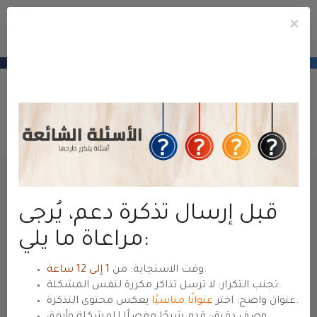
×
e
Mobile
ile
Conta
u
Menu
منطقة عملاء
حياة هوست
— للعودة للموقع الرئيسي
hyyat.com ←
Abrir Ticket
Suporte
Área do Cliente
Tickets de Suporte
Enviar Ticket
Nome
قبل إرسال تذكرة دعم، يُرجى
مراعاة ما يلي:
Endereço de email
.
وقت الاستجابة: من
1 إلى 12 ساعة
تجنب التكرار: لا ترسل تذاكر مكررة لنفس المشكلة.
يعكس محتوى التذكرة.
عنوان واضح: اختر
عنوانًا مناسبًا
وصف دقيق: قدم شرحًا مفصلًا للمشكلة وأرفق