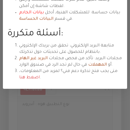
Subiect
لقطات شاشة إن أمكن.
بيانات حساسة: للمشكلات الفنية، أدخل
بيانات الخادم
.
في قسم
البيانات الحساسة
Departament
أسئلة متكررة:
Prioritate
متابعة البريد الإلكتروني: تحقق من بريدك الإلكتروني
بانتظام للحصول على تحديثات حول تذكرتك.
مجلدات البريد: تأكد من فحص مجلدات
البريد غير الهام
في حال لم تجد الرد في صندوق الوارد.
أو
المهملات
Mesaj
متى يجب فتح تذكرة دعم فني؟ لمزيد من المعلومات،
.
اضغط هنا
Preview