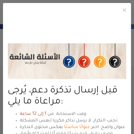
×
e
Mobile
ile
Contu
u
Menu
منطقة عملاء
حياة هوست
— للعودة للموقع الرئيسي
hyyat.com ←
meu
Deschide Tichet
Portal clienți
Contul meu
Tichete de suport
Trimite tichetul
Nume
قبل إرسال تذكرة دعم، يُرجى
مراعاة ما يلي:
Adresa e-mail
.
وقت الاستجابة: من
1 إلى 12 ساعة
تجنب التكرار: لا ترسل تذاكر مكررة لنفس المشكلة.
يعكس محتوى التذكرة.
عنوان واضح: اختر
عنوانًا مناسبًا
وصف دقيق: قدم شرحًا مفصلًا للمشكلة وأرفق