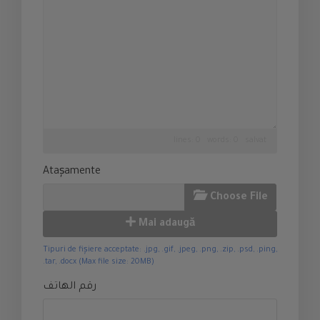
lines: 0 words: 0
salvat
Atașamente
Choose File
Mai adaugă
Tipuri de fișiere acceptate: .jpg, .gif, .jpeg, .png, .zip, .psd, .ping,
.tar, .docx (Max file size: 20MB)
رقم الهاتف