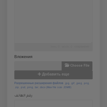
lines: 0 words: 0
сохранено
Вложения
Choose File
Добавить еще
Разрешенные расширения файлов: .jpg, .gif, .jpeg, .png,
.zip, .psd, .ping, .tar, .docx (Max file size: 20MB)
رقم الهاتف