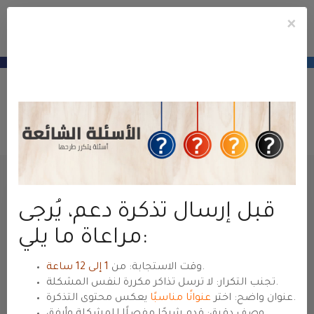
×
e
Mobile
ile
Акка
u
Menu
منطقة عملاء
حياة هوست
— للعودة للموقع الرئيسي
hyyat.com ←
Открыть тикет
Портал
Панель клиента
Тикеты
Отправить тикет
Имя
قبل إرسال تذكرة دعم، يُرجى
مراعاة ما يلي:
Email-адрес
.
وقت الاستجابة: من
1 إلى 12 ساعة
تجنب التكرار: لا ترسل تذاكر مكررة لنفس المشكلة.
يعكس محتوى التذكرة.
عنوان واضح: اختر
عنوانًا مناسبًا
وصف دقيق: قدم شرحًا مفصلًا للمشكلة وأرفق