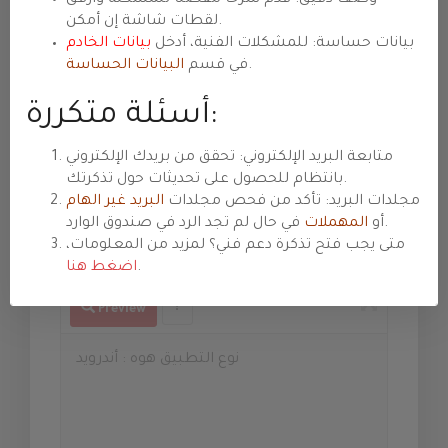
Тема
لقطات شاشة إن أمكن.
بيانات حساسة: للمشكلات الفنية، أدخل
بيانات الخادم
.
في قسم
البيانات الحساسة
Отдел
أسئلة متكررة:
Приоритет
متابعة البريد الإلكتروني: تحقق من بريدك الإلكتروني
тр
بانتظام للحصول على تحديثات حول تذكرتك.
مجلدات البريد: تأكد من فحص مجلدات
البريد غير الهام
ы
في حال لم تجد الرد في صندوق الوارد.
أو
المهملات
Сообщение
متى يجب فتح تذكرة دعم فني؟ لمزيد من المعلومات،
.
اضغط هنا
Preview