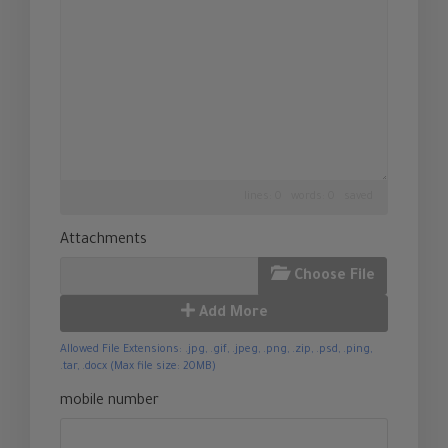
lines: 0 words: 0
saved
Attachments
Choose File
Add More
Allowed File Extensions: .jpg, .gif, .jpeg, .png, .zip, .psd, .ping,
.tar, .docx (Max file size: 20MB)
mobile number