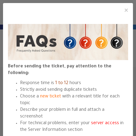
×
e
Mobile
ile
Accou
u
Menu
hyyat.com ←
— للعودة للموقع الرئيسي
حياة هوست
منطقة عملاء
Open Ticket
Portal Home
Client Area
Support Tickets
Submit Ticket
Before sending the ticket, pay attention to the
following:
Response time is
1 to 12
hours
Name
Strictly avoid sending duplicate tickets
Choose a
new ticket
with a relevant title for each
topic
Describe your problem in full and attach a
Email Address
screenshot
For technical problems, enter your
server access
in
the Server Information section