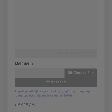
lines: 0 words: 0
mentve
Mellékletek
Choose File
Hozzáad
Engedélyezett fájl kiterjesztések: .jpg, .gif, .jpeg, .png, .zip, .psd,
.ping, .tar, .docx (Maximális fájlméret: 20MB)
رقم الموبايل