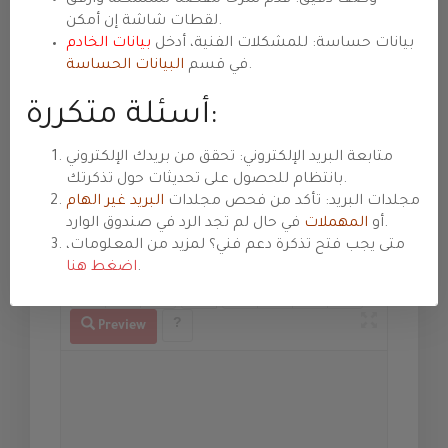
Tárgy
لقطات شاشة إن أمكن.
بيانات حساسة: للمشكلات الفنية، أدخل
بيانات الخادم
.
في قسم
البيانات الحساسة
Osztály
أسئلة متكررة:
متابعة البريد الإلكتروني: تحقق من بريدك الإلكتروني
Prioritás
بانتظام للحصول على تحديثات حول تذكرتك.
مجلدات البريد: تأكد من فحص مجلدات
البريد غير الهام
tése
في حال لم تجد الرد في صندوق الوارد.
أو
المهملات
متى يجب فتح تذكرة دعم فني؟ لمزيد من المعلومات،
Üzenet
.
اضغط هنا
Preview