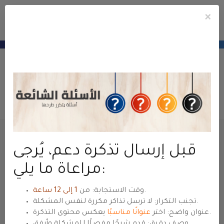
×
e
Mobile
ile
Fiók
u
Menu
منطقة عملاء
حياة هوست
— للعودة للموقع الرئيسي
hyyat.com ←
Új Támogatási Jegy
Ügyfélkapu
Ügyfél terület
Támogatás jegyek
Jegy beküldése
قبل إرسال تذكرة دعم، يُرجى
Név
مراعاة ما يلي:
.
وقت الاستجابة: من
1 إلى 12 ساعة
E-mail cím
تجنب التكرار: لا ترسل تذاكر مكررة لنفس المشكلة.
يعكس محتوى التذكرة.
عنوان واضح: اختر
عنوانًا مناسبًا
وصف دقيق: قدم شرحًا مفصلًا للمشكلة وأرفق