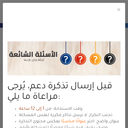
×
e
Mobile
ile
Conta
u
Menu
منطقة عملاء
حياة هوست
— للعودة للموقع الرئيسي
hyyat.com ←
Abrir Ticket
Suporte
Área do Cliente
Tickets de Suporte
Enviar Ticket
Nome
قبل إرسال تذكرة دعم، يُرجى
مراعاة ما يلي:
E-mail
.
وقت الاستجابة: من
1 إلى 12 ساعة
تجنب التكرار: لا ترسل تذاكر مكررة لنفس المشكلة.
يعكس محتوى التذكرة.
عنوان واضح: اختر
عنوانًا مناسبًا
وصف دقيق: قدم شرحًا مفصلًا للمشكلة وأرفق