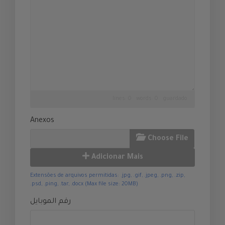
lines: 0 words: 0
guardado
Anexos
Choose File
Adicionar Mais
Extensões de arquivos permitidas: .jpg, .gif, .jpeg, .png, .zip,
.psd, .ping, .tar, .docx (Max file size: 20MB)
رقم الموبايل