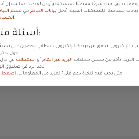
oridad
ت شاشة إن أمكن.
بيانات حساسة: للمشكلات الفنية، أدخل
بيانات الخادم
في قسم
البيا
.
الحسا
أسئلة متكررة:
Previsualizar
بريد الإلكتروني: تحقق من بريدك الإلكتروني بانتظام للحصول على تحديث
حول تذكرتك.
 البريد: تأكد من فحص مجلدات
البريد غير الهام
أو
المهملات
في حال 
تجد الرد في صندوق الوارد.
.
متى يجب فتح تذكرة دعم فني؟ لمزيد من المعلومات،
اضغط ه