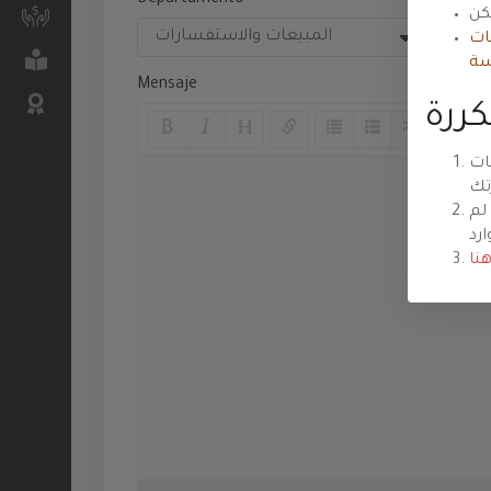
Departamento
Pri
السعودية
نات
الدعم الفني
سة
للمنتديات
Mensaje
Cloud
Servers
ات
خدمات رجال
لم
الأعمال
السرفرات
نا
الخاصة
شهادات
SSL
الخوادم
السحابية
storage