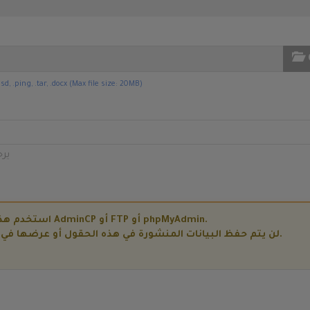
sd, .ping, .tar, .docx (Max file size: 20MB)
ير
استخدم هذا الحقل لنشر بيانات حساسة مثل تفاصيل AdminCP أو FTP أو phpMyAdmin.
لن يتم حفظ البيانات المنشورة في هذه الحقول أو عرضها في التذكرة ويمكن عرضها فقط من قبل موظفينا.