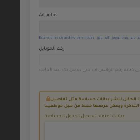
صندوق التخزين
WHMCS Addons
Adjuntos
Creador de
sitios web
Extensiones de archivo permitidas: .jpg, .gif, .jpeg, .png, .zip, .p
VPN
رقم الموبايل
sitelock
جى كتابة رقم الواتس اب حتى نتصل بك عند الحاجة
codeguard
siteBuilder
Registrar
Dominios
Transferir
بيانات اعتماد تسجيل الدخول الحساسة
Dominios