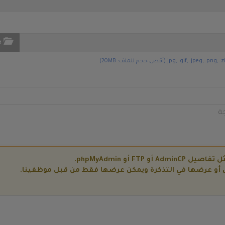
e
ة
F أو phpMyAdmin.
ل أو عرضها في التذكرة ويمكن عرضها فقط من قبل موظفينا.