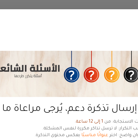
منطقة عملاء
حياة هوست
— للعودة للموقع الرئيسي
hyyat.com ←
ديدة
ال
رسال تذكرة دعم، يُرجى مراعاة ما ي
 الاستجابة: من
1 إلى 12 ساعة
.
ب التكرار: لا ترسل تذاكر مكررة لنفس المشكلة.
ان واضح: اختر
عنوانًا مناسبًا
يعكس محتوى التذكرة.