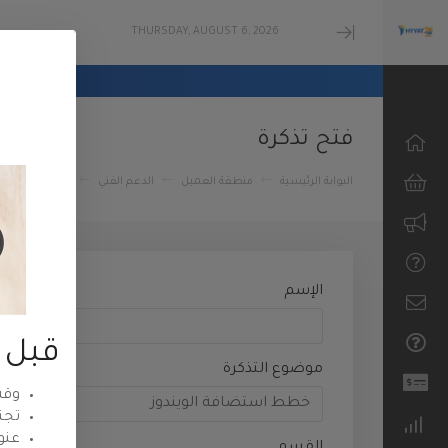
THURSDAY, AUGUST 6, 2026
Minimize
Menu
فتح تذكرة
البوابة الرئيسية
منطقة العميل
الدعم الفني
إرسال تذكرة ج
تصفح الكل
استضافة
ووردبريس
الإسم
الاستضافة
المشتركة
قبل إ
موضوع التذكرة
استضافة
وقت
الشركات
تجن
عنو
الاستضافة