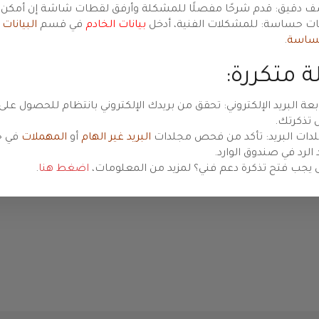
مية
 دقيق: قدم شرحًا مفصلًا للمشكلة وأرفق لقطات شاشة إن أمكن.
نات حساسة: للمشكلات الفنية، أدخل
بيانات الخادم
في قسم
البيانات
ساسة
.
 متكررة:
Preview
بعة البريد الإلكتروني: تحقق من بريدك الإلكتروني بانتظام للحصول على
 تذكرتك.
دات البريد: تأكد من فحص مجلدات
البريد غير الهام
أو
المهملات
في ح
 الرد في صندوق الوارد.
 يجب فتح تذكرة دعم فني؟ لمزيد من المعلومات،
اضغط هنا
.