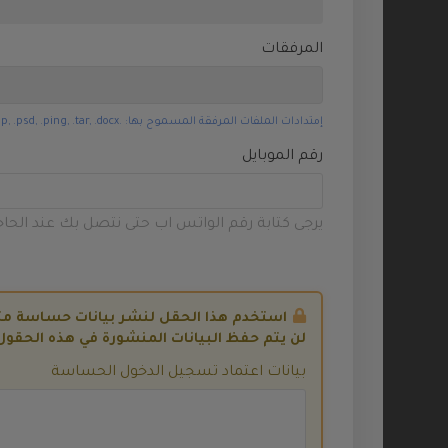
صندوق التخزين
المرفقات
WHMCS Addons
منشئ
إمتدادات الملفات المرفقة المسموح بها: .jpg, .gif, .jpeg, .png, .zip, .psd, .ping, .tar, .docx (أقصى حجم للملف: 20MB)
مواقع
الويب
رقم الموبايل
VPN
يرجى كتابة رقم الواتس اب حتى نتصل بك عند الحاج
Website
Security
Website
Backup
استخدم هذا الحقل لنشر بيانات حساسة مثل تفاصيل AdminCP أو TP
لن يتم حفظ البيانات المنشورة في هذه الحقو
Site Builder
بيانات اعتماد تسجيل الدخول الحساسة
تسجيل
نطاق جديد
نقل