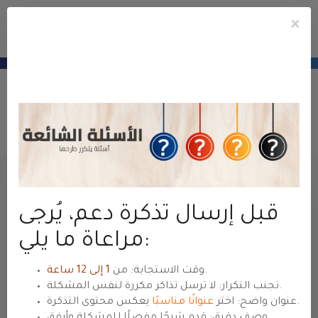
×
e
Mobile
ile
帳
u
Menu
منطقة عملاء
حياة هوست
— للعودة للموقع الرئيسي
hyyat.com ←
戶
建立服務單
客戶系統
客戶中心
服務單
送出服務單
姓名
قبل إرسال تذكرة دعم، يُرجى
مراعاة ما يلي:
Email
.
وقت الاستجابة: من
1 إلى 12 ساعة
تجنب التكرار: لا ترسل تذاكر مكررة لنفس المشكلة.
يعكس محتوى التذكرة.
عنوان واضح: اختر
عنوانًا مناسبًا
وصف دقيق: قدم شرحًا مفصلًا للمشكلة وأرفق