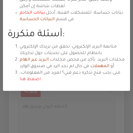
主旨
لقطات شاشة إن أمكن.
بيانات حساسة: للمشكلات الفنية، أدخل
بيانات الخادم
.
في قسم
البيانات الحساسة
部門
أسئلة متكررة:
優先級
متابعة البريد الإلكتروني: تحقق من بريدك الإلكتروني
بانتظام للحصول على تحديثات حول تذكرتك.
مجلدات البريد: تأكد من فحص مجلدات
البريد غير الهام
في حال لم تجد الرد في صندوق الوارد.
أو
المهملات
訊息
متى يجب فتح تذكرة دعم فني؟ لمزيد من المعلومات،
.
اضغط هنا
预览