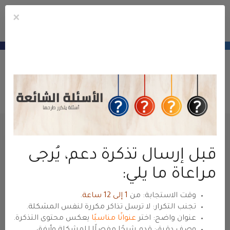
×
Mobile
Mo
חשבון
Menu
منطقة عملاء
حياة هوست
— للعودة للموقع الرئيسي
hyyat.com ←
פתיחת פנייה
פורטל ראשי
אזור לקוחות
כל הפניות
פתיחת פנייה
שם
قبل إرسال تذكرة دعم، يُرجى
مراعاة ما يلي:
כתובת דואר אלקטרוני
وقت الاستجابة: من
1 إلى 12 ساعة
.
تجنب التكرار: لا ترسل تذاكر مكررة لنفس المشكلة.
عنوان واضح: اختر
عنوانًا مناسبًا
يعكس محتوى التذكرة.
وصف دقيق: قدم شرحًا مفصلًا للمشكلة وأرفق