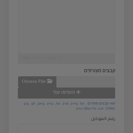
lines: 0 words: 0
נשמר
קבצים מצורפים
Choose File
הוסיפו עוד
סוגי קבצים מותרים: .jpg, .gif, .jpeg, .png, .zip, .psd, .ping, .tar,
.docx (Max file size: 20MB)
رقم الموبايل