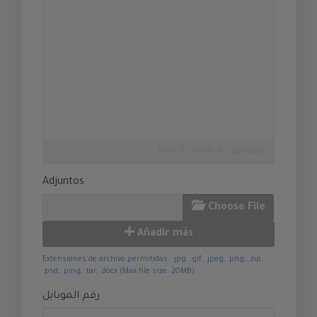
lines: 0 words: 0
guardado
Adjuntos
Choose File
Añadir más
Extensiones de archivo permitidas: .jpg, .gif, .jpeg, .png, .zip,
.psd, .ping, .tar, .docx (Max file size: 20MB)
رقم الموبايل