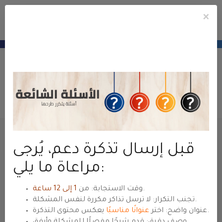
×
e
Mobile
ile
Cuent
u
Menu
منطقة عملاء
حياة هوست
— للعودة للموقع الرئيسي
hyyat.com ←
Abrir Ticket
Administración
Área del Cliente
Tickets de Soporte
Enviar Ticket de Consulta
قبل إرسال تذكرة دعم، يُرجى
Nombre
مراعاة ما يلي:
.
وقت الاستجابة: من
1 إلى 12 ساعة
Dirección de Email
تجنب التكرار: لا ترسل تذاكر مكررة لنفس المشكلة.
يعكس محتوى التذكرة.
عنوان واضح: اختر
عنوانًا مناسبًا
وصف دقيق: قدم شرحًا مفصلًا للمشكلة وأرفق