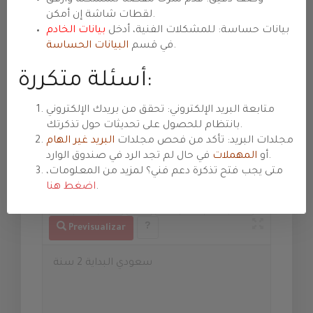
Asunto
لقطات شاشة إن أمكن.
بيانات حساسة: للمشكلات الفنية، أدخل
بيانات الخادم
.
في قسم
البيانات الحساسة
Departamento
أسئلة متكررة:
متابعة البريد الإلكتروني: تحقق من بريدك الإلكتروني
Prioridad
بانتظام للحصول على تحديثات حول تذكرتك.
مجلدات البريد: تأكد من فحص مجلدات
البريد غير الهام
في حال لم تجد الرد في صندوق الوارد.
أو
المهملات
متى يجب فتح تذكرة دعم فني؟ لمزيد من المعلومات،
Mensaje
.
اضغط هنا
Previsualizar