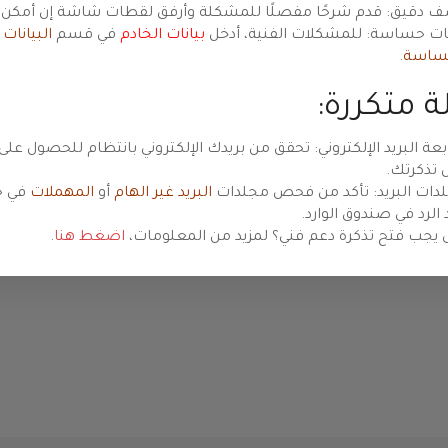
مية
 دقيق: قدم شرحًا مفصلًا للمشكلة وأرفق لقطات شاشة إن أمكن.
نات حساسة: للمشكلات الفنية، أدخل
بيانات الخادم
في قسم
البيانات
ساسة
.
 متكررة:
Preview
بعة البريد الإلكتروني: تحقق من بريدك الإلكتروني بانتظام للحصول على
 تذكرتك.
دات البريد: تأكد من فحص مجلدات
البريد غير الهام
أو
المهملات
في ح
 الرد في صندوق الوارد.
 يجب فتح تذكرة دعم فني؟ لمزيد من المعلومات،
اضغط هنا
.