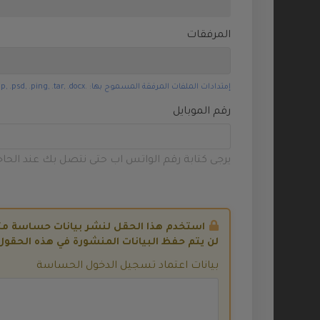
صندوق التخزين
المرفقات
WHMCS Addons
منشئ
إمتدادات الملفات المرفقة المسموح بها: .jpg, .gif, .jpeg, .png, .zip, .psd, .ping, .tar, .docx (أقصى حجم للملف: 20MB)
مواقع
الويب
رقم الموبايل
VPN
يرجى كتابة رقم الواتس اب حتى نتصل بك عند الحاج
Website
Security
Website
Backup
استخدم هذا الحقل لنشر بيانات حساسة مثل تفاصيل AdminCP أو TP
لن يتم حفظ البيانات المنشورة في هذه الحقو
Site Builder
بيانات اعتماد تسجيل الدخول الحساسة
تسجيل
نطاق جديد
نقل