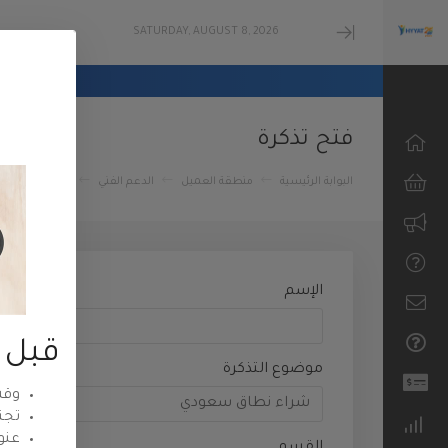
SATURDAY, AUGUST 8, 2026
Minimize
Menu
فتح تذكرة
البوابة الرئيسية
منطقة العميل
الدعم الفني
إرسال تذكرة ج
تصفح الكل
استضافة
ووردبريس
الإسم
الاستضافة
المشتركة
قبل إ
موضوع التذكرة
استضافة
وقت
الشركات
تجن
عنو
الاستضافة