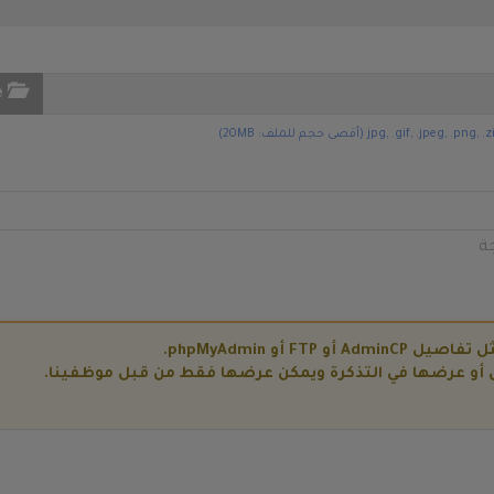
e
ة
F أو phpMyAdmin.
ل أو عرضها في التذكرة ويمكن عرضها فقط من قبل موظفينا.