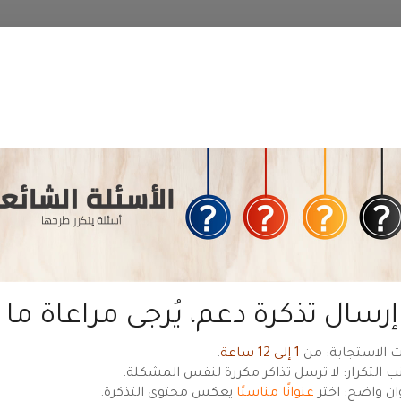
منطقة عملاء
حياة هوست
— للعودة للموقع الرئيسي
hyyat.com ←
ديدة
ال
رسال تذكرة دعم، يُرجى مراعاة ما ي
 الاستجابة: من
1 إلى 12 ساعة
.
ب التكرار: لا ترسل تذاكر مكررة لنفس المشكلة.
ان واضح: اختر
عنوانًا مناسبًا
يعكس محتوى التذكرة.