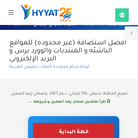
e
Mobile
ile
Accou
u
Menu
منطقة عملاء
حياة هوست
— للعودة للموقع الرئيسي
hyyat.com ←
T
أفضل استضافة (غير محدوده) للمواقع
S
الناشئه و المنتديات والوورد برس و
البريد الإلكتروني
لوحة تحكم متعددة اللغات تتضمن العربية
جميع الخطط تشمل SSL مجاني، دعم 24/7، وضمان رضا العميل
اقرأ تفاصيل ضمان رضا العميل وشروطه ←
خطة البداية