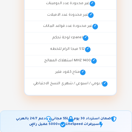
غير محدودة عدد الدومينات
غير محدودة عدد الاميلات
غير محدودة عدد قواعد البيانات
cpanel لوحة تحكم
512 ميجا الرام للخطه
1400 MHZ استهلاك المعالج
متاح كلاود فلير
/ يومي / اسبوعي / شهري النسخ الاحتياطي
ضمان استرداد 30 يوم
SSL مجاني
دعم 24/7 بالعربي
سيرفرات LiteSpeed
+5000 عميل راضٍ