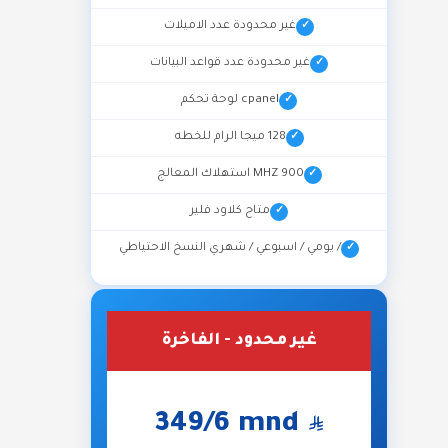
غير محدودة عدد الاميلات
غير محدودة عدد قواعد البيانات
cpanel لوحة تحكم
128 ميجا الرام للخطه
900 MHZ استهلاك المعالج
متاح كلاود فلير
/ يومي / اسبوعي / شهري النسخ الاحتياطي
غير محدود - الفاخرة
349
/6 mnd