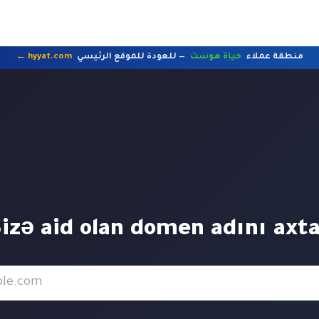
منطقة عملاء
حياة هوست
— للعودة للموقع الرئيسي
hyyat.com ←
izə aid olan domen adını axta