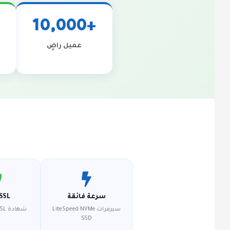
+10,000
عميل راضٍ
سرعة فائقة
SSL مجاني
سيرفرات LiteSpeed NVMe
شهادة SSL لكل النطاقات
SSD