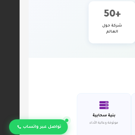
صندوق التخزين
+50
WHMCS Addons
شركة حول
Veb sayt
العالم
qurucusu
VPN
sitelock
codeguard
siteBuilder
Domen
əldə et
Domen
بنية سحابية
transferi
موثوقة وعالية الأداء
تواصل عبر واتساب