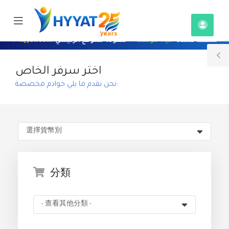
e
Mobile
ile
帳
u
Menu
hyyat.com ←
— للعودة للموقع الرئيسي
حياة هوست
منطقة عملاء
戶
T
اختر سرفر الخاص
S
نحن نقدم ما يلي خوادم مخصصة:
分類