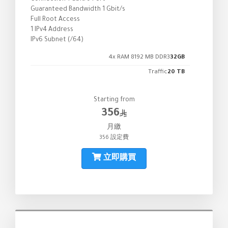
Guaranteed Bandwidth 1 Gbit/s
Full Root Access
1 IPv4 Address
IPv6 Subnet (/64)
4x RAM 8192 MB DDR3
32GB
Traffic
20 TB
Starting from
356
月繳
356 設定費
立即購買