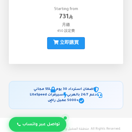
Starting from
731
月繳
450 設定費
立即購買
ضمان استرداد 30 يوم
SSL مجاني
دعم 24/7 بالعربي
سيرفرات LiteSpeed
+5000 عميل راضٍ
تواصل عبر واتساب
© 2026 منطقة العميل وعربة التسوق - استضافة حياة. All Rights Reserved.