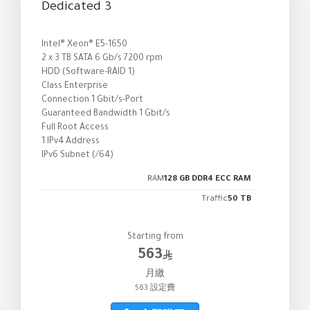
Dedicated 3
Intel® Xeon® E5-1650
2 x 3 TB SATA 6 Gb/s 7200 rpm
HDD (Software-RAID 1)
Class Enterprise
Connection 1 Gbit/s-Port
Guaranteed Bandwidth 1 Gbit/s
Full Root Access
1 IPv4 Address
IPv6 Subnet (/64)
RAM
128 GB DDR4 ECC RAM
Traffic
50 TB
Starting from
563
月繳
563 設定費