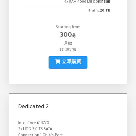
4x RAM 4096 MB DDR3
16GB
Traffic
20 TB
Starting from
300
月繳
281 設定費
立即購買
Dedicated 2
Intel Core i7-3770
2x HDD 3,0 TB SATA
Connection 1 Gbit/s-Port