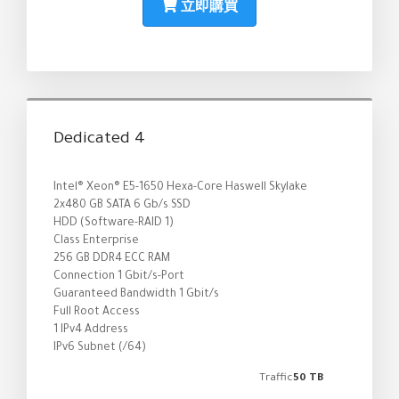
立即購買
Dedicated 4
Intel® Xeon® E5-1650 Hexa-Core Haswell Skylake
2x480 GB SATA 6 Gb/s SSD
HDD (Software-RAID 1)
Class Enterprise
256 GB DDR4 ECC RAM
Connection 1 Gbit/s-Port
Guaranteed Bandwidth 1 Gbit/s
Full Root Access
1 IPv4 Address
IPv6 Subnet (/64)
Traffic
50 TB