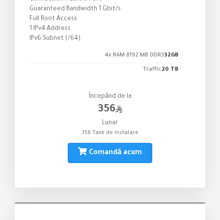
Guaranteed Bandwidth 1 Gbit/s
Full Root Access
1 IPv4 Address
IPv6 Subnet (/64)
4x RAM 8192 MB DDR3
32GB
Traffic
20 TB
Începănd de la
356
Lunar
356 Taxe de instalare
Comandă acum