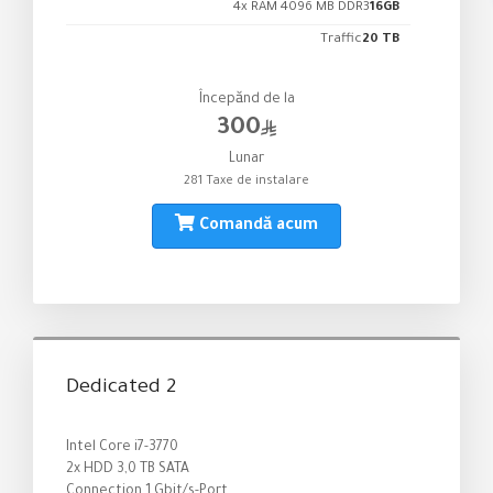
4x RAM 4096 MB DDR3
16GB
Traffic
20 TB
Începănd de la
300
Lunar
281 Taxe de instalare
Comandă acum
Dedicated 2
Intel Core i7-3770
2x HDD 3,0 TB SATA
Connection 1 Gbit/s-Port