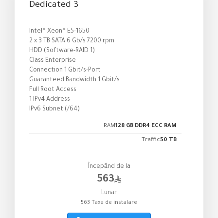
Dedicated 3
Intel® Xeon® E5-1650
2 x 3 TB SATA 6 Gb/s 7200 rpm
HDD (Software-RAID 1)
Class Enterprise
Connection 1 Gbit/s-Port
Guaranteed Bandwidth 1 Gbit/s
Full Root Access
1 IPv4 Address
IPv6 Subnet (/64)
RAM
128 GB DDR4 ECC RAM
Traffic
50 TB
Începănd de la
563
Lunar
563 Taxe de instalare