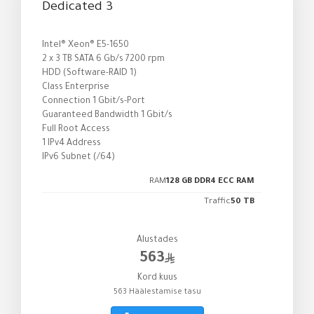
Dedicated 3
Intel® Xeon® E5-1650
2 x 3 TB SATA 6 Gb/s 7200 rpm
HDD (Software-RAID 1)
Class Enterprise
Connection 1 Gbit/s-Port
Guaranteed Bandwidth 1 Gbit/s
Full Root Access
1 IPv4 Address
IPv6 Subnet (/64)
RAM
128 GB DDR4 ECC RAM
Traffic
50 TB
Alustades
563
Kord kuus
563 Häälestamise tasu