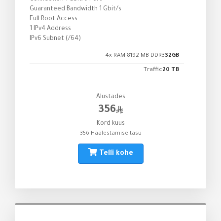
Guaranteed Bandwidth 1 Gbit/s
Full Root Access
1 IPv4 Address
IPv6 Subnet (/64)
4x RAM 8192 MB DDR3
32GB
Traffic
20 TB
Alustades
356
Kord kuus
356 Häälestamise tasu
Telli kohe