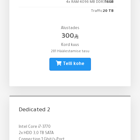
4x RAM 4096 MB DDR3
16GB
Traffic
20 TB
Alustades
300
Kord kuus
281 Häälestamise tasu
Telli kohe
Dedicated 2
Intel Core i7-3770
2x HDD 3,0 TB SATA
Connection 1 Gbit/s-Port