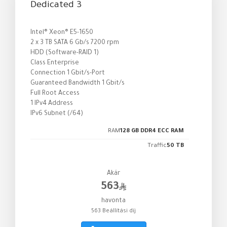
Dedicated 3
Intel® Xeon® E5-1650
2 x 3 TB SATA 6 Gb/s 7200 rpm
HDD (Software-RAID 1)
Class Enterprise
Connection 1 Gbit/s-Port
Guaranteed Bandwidth 1 Gbit/s
Full Root Access
1 IPv4 Address
IPv6 Subnet (/64)
RAM
128 GB DDR4 ECC RAM
Traffic
50 TB
Akár
563
havonta
563 Beállítási díj