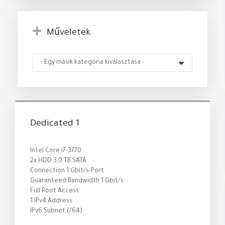
Műveletek
tése
Dedicated 1
Intel Core i7-3770
2x HDD 3,0 TB SATA
Connection 1 Gbit/s-Port
Guaranteed Bandwidth 1 Gbit/s
Full Root Access
1 IPv4 Address
IPv6 Subnet (/64)