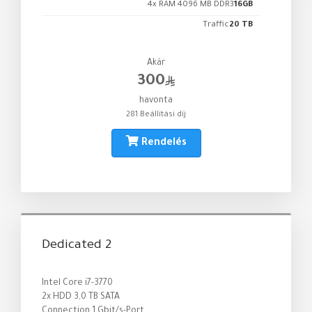
4x RAM 4096 MB DDR3
16GB
Traffic
20 TB
Akár
300
havonta
281 Beállítási díj
Rendelés
Dedicated 2
Intel Core i7-3770
2x HDD 3,0 TB SATA
Connection 1 Gbit/s-Port