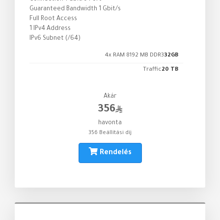
Guaranteed Bandwidth 1 Gbit/s
Full Root Access
1 IPv4 Address
IPv6 Subnet (/64)
4x RAM 8192 MB DDR3
32GB
Traffic
20 TB
Akár
356
havonta
356 Beállítási díj
Rendelés