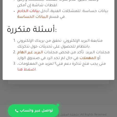
تعديل قالب/إضافة، إصلاحات CSS/JS/PHP.
لقطات شاشة إن أمكن.
بيانات حساسة: للمشكلات الفنية، أدخل
بيانات الخادم
المبيعات والاستفسارات
.
في قسم
البيانات الحساسة
عروض وأسعار ومواصفات وخطط ترقية
أسئلة متكررة:
واستشارات شراء. أمثلة: اختيار خطة مناسبة،
تسعير VPS/كلاود، متطلبات خاصة.
متابعة البريد الإلكتروني: تحقق من بريدك الإلكتروني
بانتظام للحصول على تحديثات حول تذكرتك.
الفوترة والمدفوعات
مجلدات البريد: تأكد من فحص مجلدات
البريد غير الهام
فواتير ومدفوعات وتجديدات وترقيات/تخفيضات
في حال لم تجد الرد في صندوق الوارد.
أو
المهملات
ورصيد الحساب. أمثلة: سؤال عن فاتورة، تأكيد
متى يجب فتح تذكرة دعم فني؟ لمزيد من المعلومات،
دفع، تغيير دورة الفوترة.
.
اضغط هنا
تواصل عبر واتساب
© 2026 منطقة العميل وعربة التسوق - استضافة حياة. All Rights Reserved.