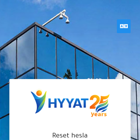
hyyat.com ←
— للعودة للموقع الرئيسي
حياة هوست
منطقة عملاء
Češti
Reset hesla